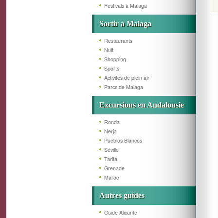
Festivals à Malaga
Sortir à Malaga
Restaurants
Nuit
Shopping
Sports
Activités de plein air
Parcs de Malaga
Excursions en Andalousie
Ronda
Nerja
Pueblos Blancos
Séville
Tarifa
Grenade
Maroc
Autres guides
Guide Alicante