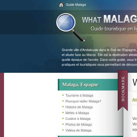
Guide Malaga
Grande ville d'Andalousie dans le Sud de l'Espagne
et située face au Maroc. Elle est la destination idéa
quelle époque de l'année. Dans notre guide, vous 
pratiques et touristiques vous permettant de découvrir
W
Malaga, Espagne
Tourisme à Malaga
Acc
Pourquoi visiter Malaga?
Histoire de Malaga
Météo à Malaga
Vo
Cuisine à Malaga
Vo
Photos de Malaga
vo
Vidéos de Malaga