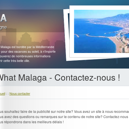
, Malaga est bordée par la Méditerranée
le pour des vacances au soleil, à n'importe
trouverez de nombreuses informations
 cette très belle ville.
hat Malaga - Contactez-nous !
ueil
: :
Nous contacter
us souhaitez faire de la publicité sur notre site? Vous avez un site à nous recomm
us avez des questions ou remarques sur le contenu de notre site? Contactez-nous 
us répondrons dans les meilleurs délais !